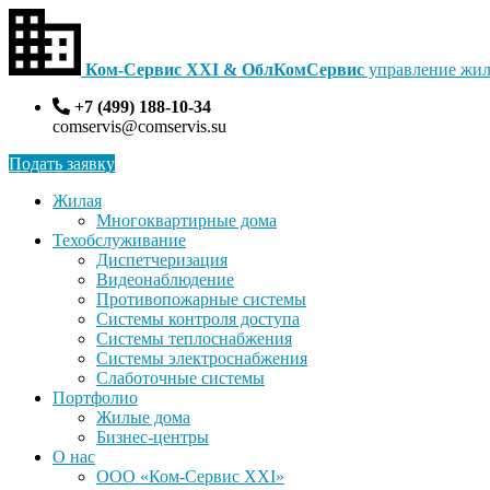
Ком-Сервис XXI & ОблКомСервис
управление жил
+7 (499) 188-10-34
comservis@comservis.su
Подать заявку
Жилая
Многоквартирные дома
Техобслуживание
Диспетчеризация
Видеонаблюдение
Противопожарные системы
Системы контроля доступа
Системы теплоснабжения
Системы электроснабжения
Слаботочные системы
Портфолио
Жилые дома
Бизнес-центры
О нас
ООО «Ком-Сервис XXI»