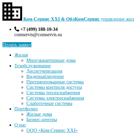
Ком-Сервис XXI & ОблКомСервис
управление жил
+7 (499) 188-10-34
comservis@comservis.su
Подать заявку
Жилая
Многоквартирные дома
Техобслуживание
Диспетчеризация
Видеонаблюдение
Противопожарные системы
Системы контроля доступа
Системы теплоснабжения
Системы электроснабжения
Слаботочные системы
Портфолио
Жилые дома
Бизнес-центры
О нас
ООО «Ком-Сервис XXI»